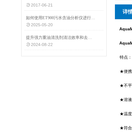
2017-06-21
详
如何使用ET900污水含油分析仪进行高效油污监测？
2025-05-20
AquaMa
提升强力重油清洗剂清洁效率和去油力的方法
Aqua
2024-08-22
特点：
★便携
★不平衡
★溶液
★温度
★符合