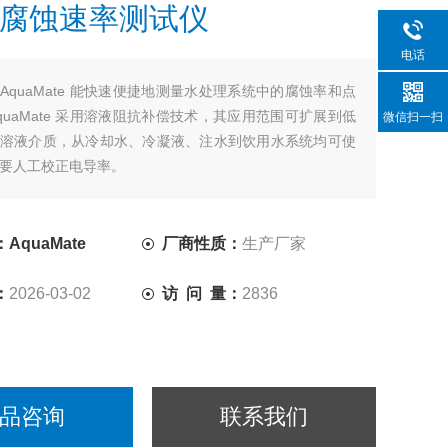
腐蚀速率测试仪
电话
：
AquaMate 能快速便捷地测量水处理系统中的腐蚀率和点
quaMate 采用溶液阻抗补偿技术，其应用范围可扩展到低
微信扫一扫
溶液介质，从冷却水、冷凝液、注水到饮用水系统均可使
要人工校正电导率。
AquaMate
厂商性质：
生产厂家
：
2026-03-02
访 问 量：
2836
品咨询
联系我们