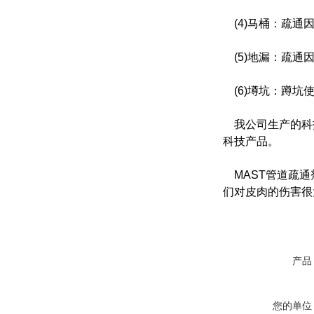
(4)马桶：疏通
(5)地漏：疏通
(6)墫坑：蹲坑
我公司生产的科
科技产品。
MAST管道疏通
们对皮肉的伤害很
产品
您的单位