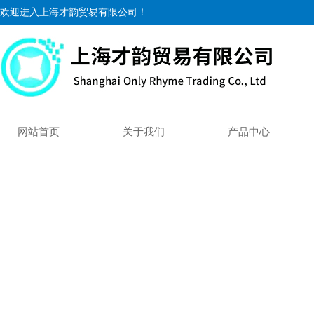
欢迎进入上海才韵贸易有限公司！
网站首页
关于我们
产品中心