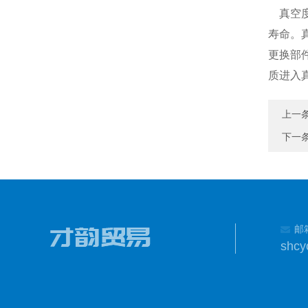
真空
寿命。
更换部
质进入
上一
下一
邮
shcy