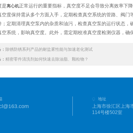
度是
正常运行的重要指标，真空度不足会导致分离效率下
离心机
真空度保持需从多个方面入手，定期检查真空系统的管路、阀门
件；定期清理真空泵内的杂质和油污，检查真空泵的运行状态，
真空系统，影响真空度。此外，需定期校准真空度检测仪器，确
条：
除锈防锈系列产品的耐盐雾性能与加速老化测试
条：
精密零件清洗剂如何快速去除油脂、颗粒物？
箱
地址
cl@163.com
上海市徐汇区上海市
114号楼502室