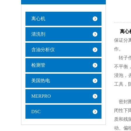
离心机
离心
清洗剂
保证分
作。
含油分析仪
转子
检测管
不平衡
浸泡，
美国热电
工具，
MERPRO
密封圈
闭性下
DSC
质和残
动、偏