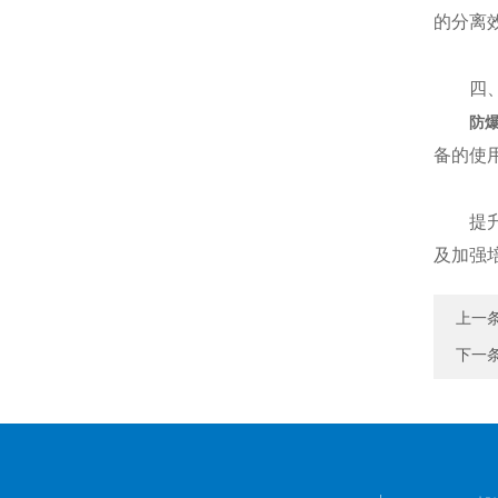
的分离
四、
防
备的使
提
及加强
上一
下一