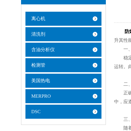
离心机
防
清洗剂
升其性
一、
含油分析仪
稳定性
检测管
运转。
美国热电
二、
正确的
MERPRO
中，应
DSC
三、
随着科