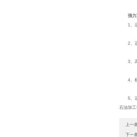
强力
1、适
2、适
3、高
4、机动
5、适用
石油加工
上一
下一