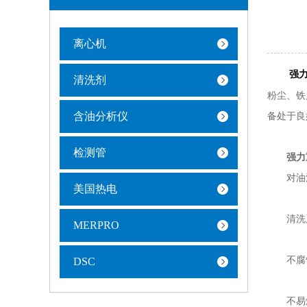
离心机
强
清洗剂
粉尘、铁
含油分析仪
备处于良
检测管
强力
对油污
美国热电
清洗后
MERPRO
不腐蚀
DSC
不易燃