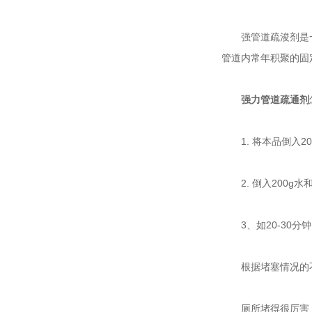
强管道疏浚剂是一
管道内常年积聚的固
强力管道疏通剂
1. 将本品倒入20
2. 倒入200g水和
3、如20-30分
根据堵塞情况的不
厕所堵得很厉害，而